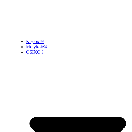
Krytox™
Molykote®
OSIXO®