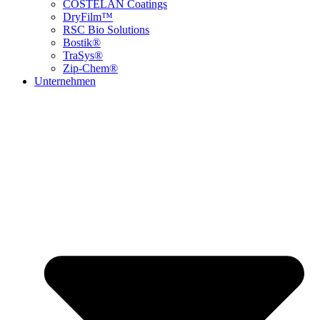
COSTELAN Coatings
DryFilm™
RSC Bio Solutions
Bostik®
TraSys®
Zip-Chem®
Unternehmen