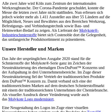
Alle zwei Jahre wird Köln zum Zentrum der internationalen
Werkzeugbranche. Der Corona-Pandemie geschuldet, konnte die
Messe die letzten zwei Jahre nicht stattfinden. Nun erfreuen sich
jedoch wieder mehr als 1.411 Aussteller aus über 55 Ländern auf die
Möglichkeit, Neues und Bewährtes aus den Bereichen Werkzeug,
Befestigungs- und Verbindungstechnik sowie Bau- und
Heimwerker-Bedarf zu zeigen. Als Lieferant der
Molykote®-
Industrieschmierstoffe
bietet sich Costenoble dort die Gelegenheit,
das umfangreiche Produktsortimnent zu präsentieren.
Unsere Hersteller und Marken
Das Jahr der ursprünglichen Ausgabe 2020 stand für die
Schmierstoffe der Molykote®-Serie ganz im Zeichen der
Neustrukturierung des ehemaligen DowDuPont™ Konzerns und
der Aufspaltung in drei Unternehmensbereiche. Im Zuge dieser
Neustrukturierung fiel der Vertrieb der traditionsreichen Produkte
dem DuPont™ Konzern zu. Damit verband sich eine der
traditionsreichsten Marken auf dem deutschen Schmierstoffmarkt
mit einem der traditionsreichsten Unternehmen der Chemiebranche.
Als visueller Ausdruck dieser Veränderung wurde auch
das
Molykote Logo modernisiert
.
Eine Neugestaltung des Logos im Zuge einer visuellen