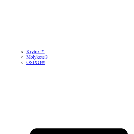
Krytox™
Molykote®
OSIXO®