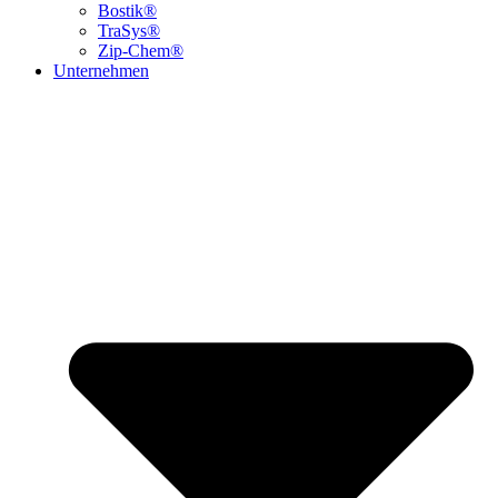
Bostik®
TraSys®
Zip-Chem®
Unternehmen