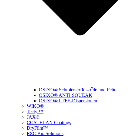
OSIXO® Schmierstoffe – Öle und Fette
OSIXO® ANTI-SQUEAK
OSIXO® PTFE-Dispersionen
WIKO®
Tectyl™
JAX®
COSTELAN Coatings
DryFilm™
RSC Bio Solutions