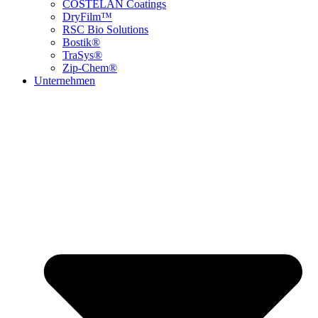
COSTELAN Coatings
DryFilm™
RSC Bio Solutions
Bostik®
TraSys®
Zip-Chem®
Unternehmen