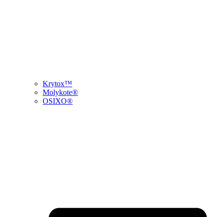
Krytox™
Molykote®
OSIXO®