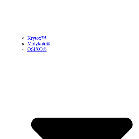
Krytox™
Molykote®
OSIXO®