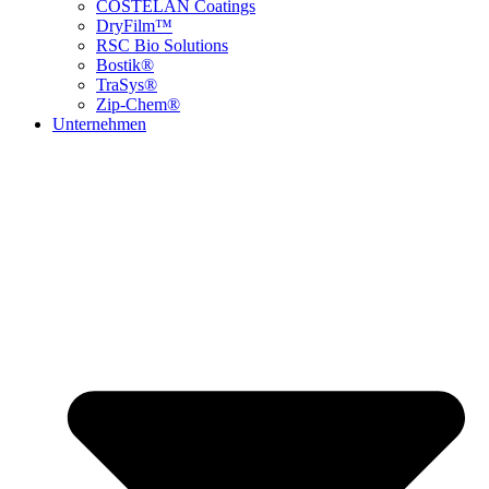
COSTELAN Coatings
DryFilm™
RSC Bio Solutions
Bostik®
TraSys®
Zip-Chem®
Unternehmen