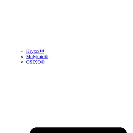
Krytox™
Molykote®
OSIXO®