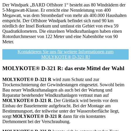
Der Windpark „BARD Offshore 1“ besteht aus 80 Windrädern der
5-Megawatt-Klasse. Er erreicht eine Nennleistung von 400
Megawatt, was dem Strombedarf von mehr als 400.000 Haushalten
entspricht. Der Offshore Windpark befindet sich rund 90 km
nördlich der Insel Borkum und umfasst ein Gebiet von etwa 59
Quadratkilometern. Die einzelnen Windkraftanlagen haben einen
Rotordurchmesser von 122 Meter und eine Nabenhöhe von 90
Meter.
Kontaktieren Sie uns für weitere Informationen zum
MOLYKOTE® D-321 R!
MOLYKOTE® D-321 R: das erste Mittel der Wahl
MOLYKOTE® D-321 R
wird zum Schutz und zur
Trockenschmierung der Gewindestangen eingesetzt. Sowohl beim
Bau neuer Windkraftanalagen als auch bei der Wartung und
Reparatur bestehender Windkraftanlagen vertraut man auf
MOLYKOTE® D-321 R
. Der Gleitlack wird bereits vor dem
Einbau der Bauelemente aufgebracht. Bei der Montage am
Bestimmungsort, der teilweise unter der Wasseroberfläche liegt,
sorgt
MOLYKOTE® D-321 R
dann für ein konstantes
Drehmoment bei der Verschraubung.