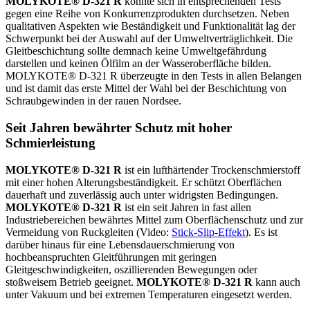
MOLYKOTE® D-321 R
konnte sich in entsprechenden Tests
gegen eine Reihe von Konkurrenzprodukten durchsetzen. Neben
qualitativen Aspekten wie Beständigkeit und Funktionalität lag der
Schwerpunkt bei der Auswahl auf der Umweltverträglichkeit. Die
Gleitbeschichtung sollte demnach keine Umweltgefährdung
darstellen und keinen Ölfilm an der Wasseroberfläche bilden.
MOLYKOTE® D-321 R überzeugte in den Tests in allen Belangen
und ist damit das erste Mittel der Wahl bei der Beschichtung von
Schraubgewinden in der rauen Nordsee.
Seit Jahren bewährter Schutz mit hoher
Schmierleistung
MOLYKOTE® D-321 R
ist ein lufthärtender Trockenschmierstoff
mit einer hohen Alterungsbeständigkeit. Er schützt Oberflächen
dauerhaft und zuverlässig auch unter widrigsten Bedingungen.
MOLYKOTE® D-321 R
ist ein seit Jahren in fast allen
Industriebereichen bewährtes Mittel zum Oberflächenschutz und zur
Vermeidung von Ruckgleiten (Video:
Stick-Slip-Effekt
). Es ist
darüber hinaus für eine Lebensdauerschmierung von
hochbeanspruchten Gleitführungen mit geringen
Gleitgeschwindigkeiten, oszillierenden Bewegungen oder
stoßweisem Betrieb geeignet.
MOLYKOTE® D-321 R
kann auch
unter Vakuum und bei extremen Temperaturen eingesetzt werden.