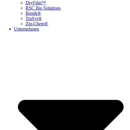
DryFilm™
RSC Bio Solutions
Bostik®
TraSys®
Zip-Chem®
Unternehmen