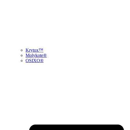
Krytox™
Molykote®
OSIXO®