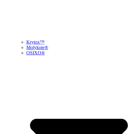
Krytox™
Molykote®
OSIXO®