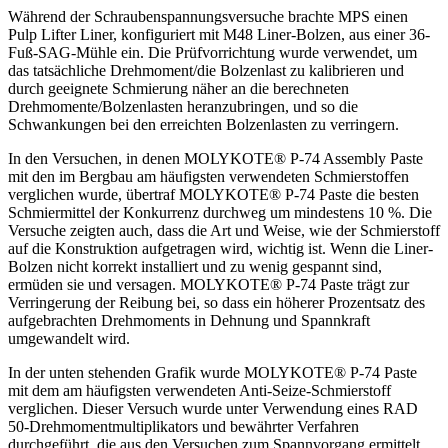
Während der Schraubenspannungsversuche brachte MPS einen
Pulp Lifter Liner, konfiguriert mit M48 Liner-Bolzen, aus einer 36-
Fuß-SAG-Mühle ein. Die Prüfvorrichtung wurde verwendet, um
das tatsächliche Drehmoment/die Bolzenlast zu kalibrieren und
durch geeignete Schmierung näher an die berechneten
Drehmomente/Bolzenlasten heranzubringen, und so die
Schwankungen bei den erreichten Bolzenlasten zu verringern.
In den Versuchen, in denen MOLYKOTE® P-74 Assembly Paste
mit den im Bergbau am häufigsten verwendeten Schmierstoffen
verglichen wurde, übertraf MOLYKOTE® P-74 Paste die besten
Schmiermittel der Konkurrenz durchweg um mindestens 10 %. Die
Versuche zeigten auch, dass die Art und Weise, wie der Schmierstoff
auf die Konstruktion aufgetragen wird, wichtig ist. Wenn die Liner-
Bolzen nicht korrekt installiert und zu wenig gespannt sind,
ermüden sie und versagen. MOLYKOTE® P-74 Paste trägt zur
Verringerung der Reibung bei, so dass ein höherer Prozentsatz des
aufgebrachten Drehmoments in Dehnung und Spannkraft
umgewandelt wird.
In der unten stehenden Grafik wurde MOLYKOTE® P-74 Paste
mit dem am häufigsten verwendeten Anti-Seize-Schmierstoff
verglichen. Dieser Versuch wurde unter Verwendung eines RAD
50-Drehmomentmultiplikators und bewährter Verfahren
durchgeführt, die aus den Versuchen zum Spannvorgang ermittelt