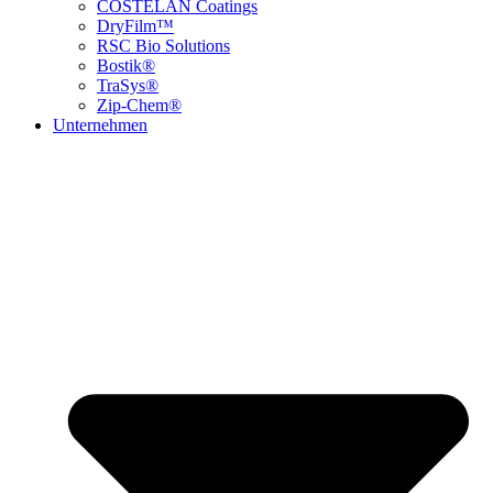
COSTELAN Coatings
DryFilm™
RSC Bio Solutions
Bostik®
TraSys®
Zip-Chem®
Unternehmen