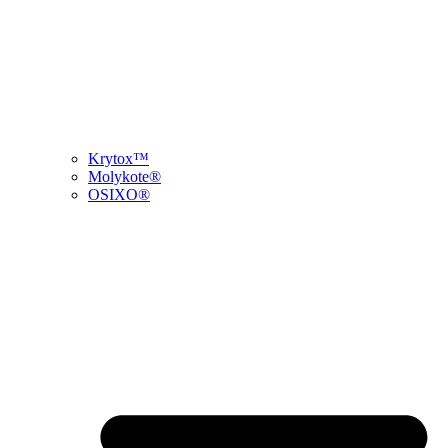
Krytox™
Molykote®
OSIXO®