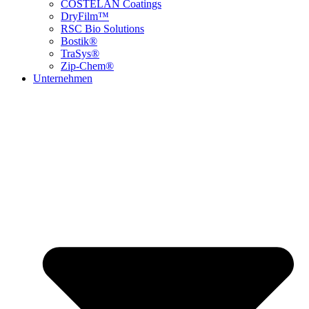
COSTELAN Coatings
DryFilm™
RSC Bio Solutions
Bostik®
TraSys®
Zip-Chem®
Unternehmen