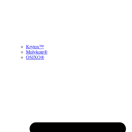
Krytox™
Molykote®
OSIXO®