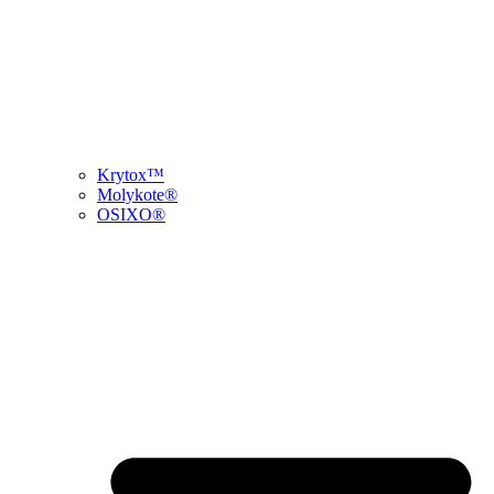
Krytox™
Molykote®
OSIXO®