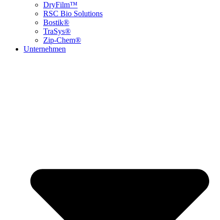
DryFilm™
RSC Bio Solutions
Bostik®
TraSys®
Zip-Chem®
Unternehmen