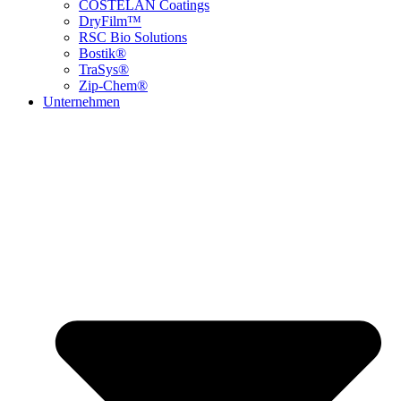
COSTELAN Coatings
DryFilm™
RSC Bio Solutions
Bostik®
TraSys®
Zip-Chem®
Unternehmen