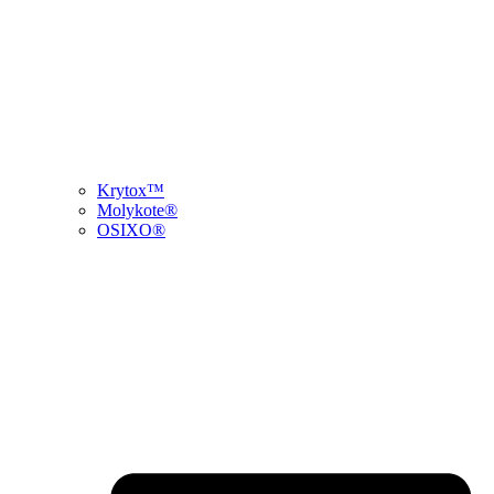
Krytox™
Molykote®
OSIXO®