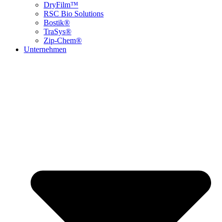
DryFilm™
RSC Bio Solutions
Bostik®
TraSys®
Zip-Chem®
Unternehmen