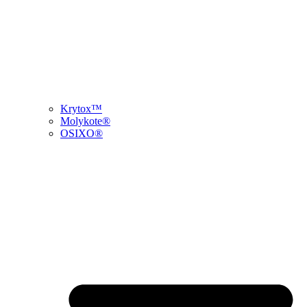
Krytox™
Molykote®
OSIXO®