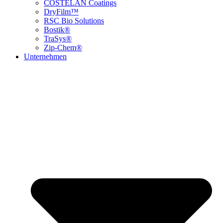
COSTELAN Coatings
DryFilm™
RSC Bio Solutions
Bostik®
TraSys®
Zip-Chem®
Unternehmen