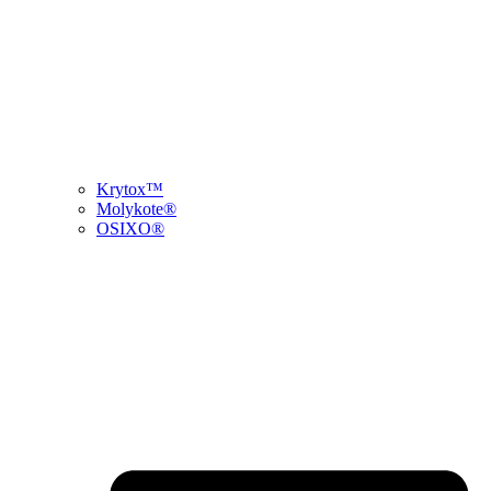
Krytox™
Molykote®
OSIXO®