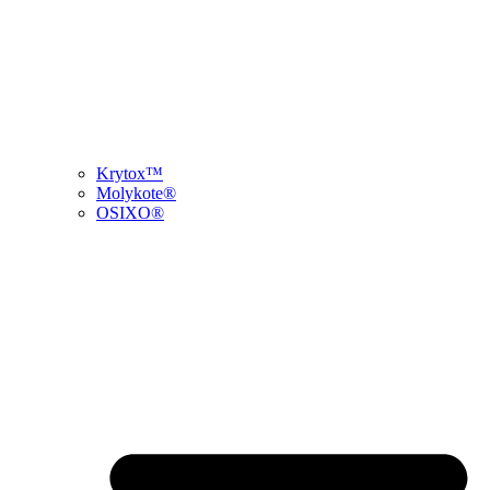
Krytox™
Molykote®
OSIXO®