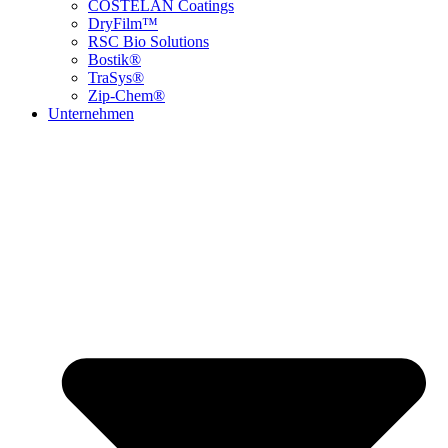
COSTELAN Coatings
DryFilm™
RSC Bio Solutions
Bostik®
TraSys®
Zip-Chem®
Unternehmen