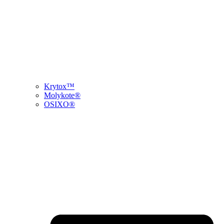
Krytox™
Molykote®
OSIXO®