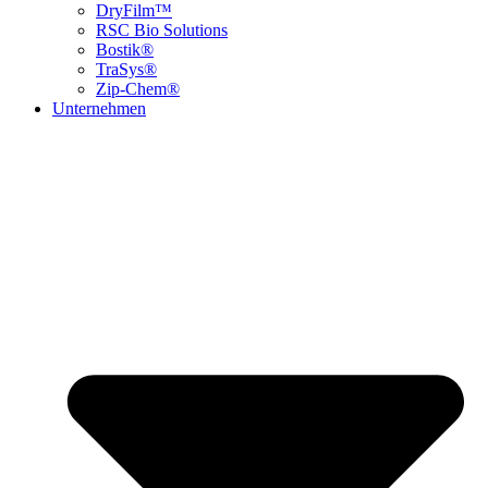
DryFilm™
RSC Bio Solutions
Bostik®
TraSys®
Zip-Chem®
Unternehmen