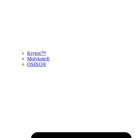
Krytox™
Molykote®
OSIXO®