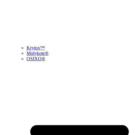
Krytox™
Molykote®
OSIXO®