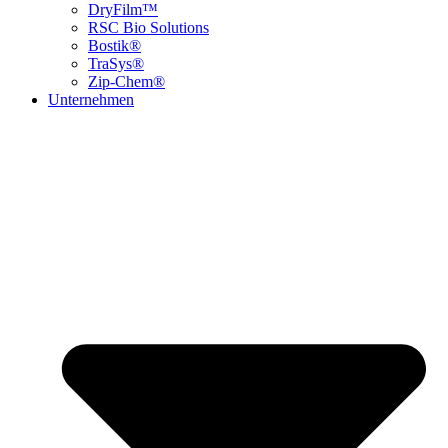
DryFilm™
RSC Bio Solutions
Bostik®
TraSys®
Zip-Chem®
Unternehmen