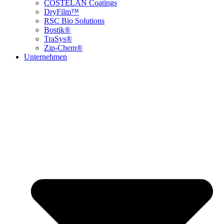
COSTELAN Coatings
DryFilm™
RSC Bio Solutions
Bostik®
TraSys®
Zip-Chem®
Unternehmen