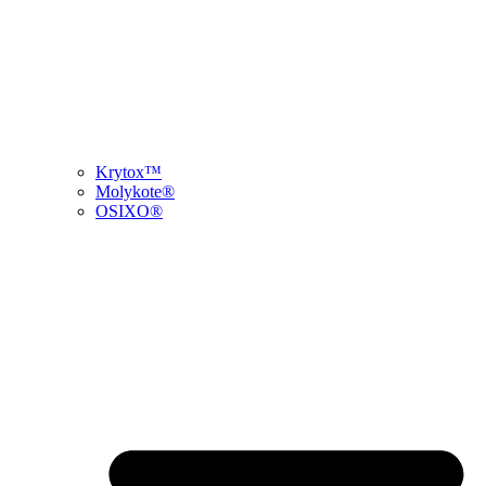
Krytox™
Molykote®
OSIXO®