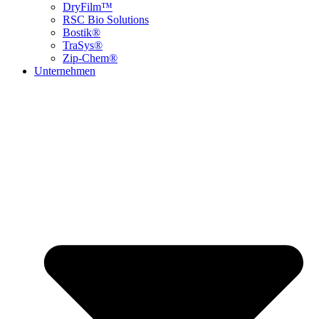
DryFilm™
RSC Bio Solutions
Bostik®
TraSys®
Zip-Chem®
Unternehmen