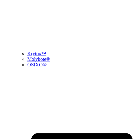
Krytox™
Molykote®
OSIXO®