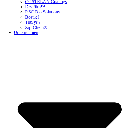
COSTELAN Coatings
DryFilm™
RSC Bio Solutions
Bostik®
TraSys®
Zip-Chem®
Unternehmen