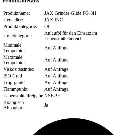
Produktdetails
Produktname:
JAX Grinder-Glide FG-3H
Hersteller:
JAX INC.
Produktkategorie:
Öl
Anlauföl für den Einsatz im
Unterkategorie
Lebensmittelbereich
Minimale
Auf Anfrage
Temperatur
Maximale
Auf Anfrage
Temperatur
Viskositätsindex
Auf Anfrage
ISO Grad
Auf Anfrage
Tropfpunkt
Auf Anfrage
Flammpunkt
Auf Anfrage
Lebensmittelfreigabe
NSF-3H
Biologisch
Ja
Abbaubar