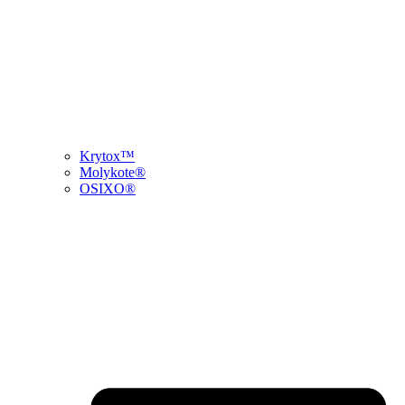
Krytox™
Molykote®
OSIXO®