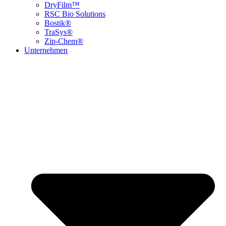
DryFilm™
RSC Bio Solutions
Bostik®
TraSys®
Zip-Chem®
Unternehmen