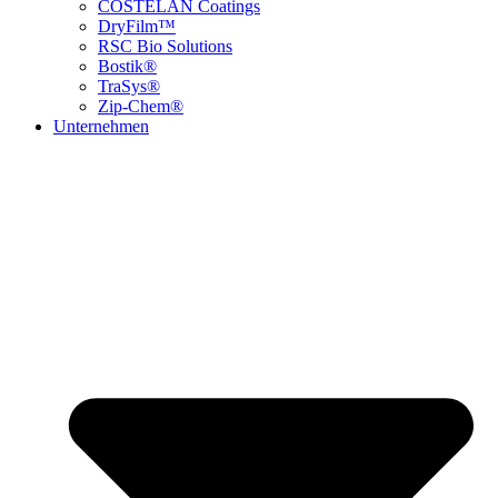
COSTELAN Coatings
DryFilm™
RSC Bio Solutions
Bostik®
TraSys®
Zip-Chem®
Unternehmen