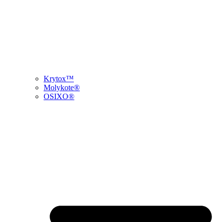
Krytox™
Molykote®
OSIXO®