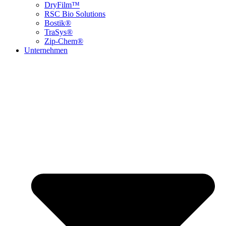
DryFilm™
RSC Bio Solutions
Bostik®
TraSys®
Zip-Chem®
Unternehmen