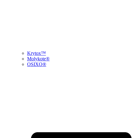
Krytox™
Molykote®
OSIXO®