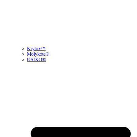
Krytox™
Molykote®
OSIXO®