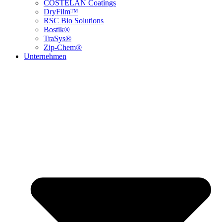
COSTELAN Coatings
DryFilm™
RSC Bio Solutions
Bostik®
TraSys®
Zip-Chem®
Unternehmen