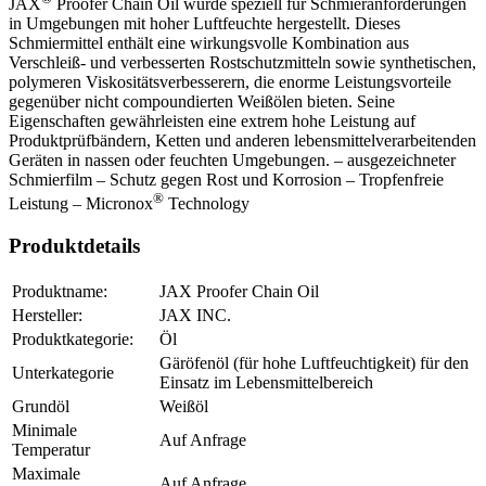
JAX
Proofer Chain Oil wurde speziell für Schmieranforderungen
in Umgebungen mit hoher Luftfeuchte hergestellt. Dieses
Schmiermittel enthält eine wirkungsvolle Kombination aus
Verschleiß- und verbesserten Rostschutzmitteln sowie synthetischen,
polymeren Viskositätsverbesserern, die enorme Leistungsvorteile
gegenüber nicht compoundierten Weißölen bieten. Seine
Eigenschaften gewährleisten eine extrem hohe Leistung auf
Produktprüfbändern, Ketten und anderen lebensmittelverarbeitenden
Geräten in nassen oder feuchten Umgebungen. – ausgezeichneter
Schmierfilm – Schutz gegen Rost und Korrosion – Tropfenfreie
®
Leistung – Micronox
Technology
Produktdetails
Produktname:
JAX Proofer Chain Oil
Hersteller:
JAX INC.
Produktkategorie:
Öl
Gäröfenöl (für hohe Luftfeuchtigkeit) für den
Unterkategorie
Einsatz im Lebensmittelbereich
Grundöl
Weißöl
Minimale
Auf Anfrage
Temperatur
Maximale
Auf Anfrage