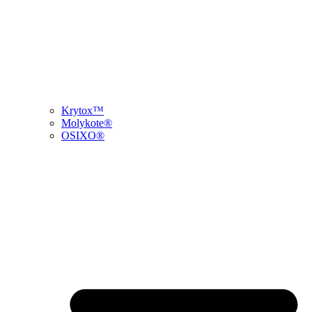
Krytox™
Molykote®
OSIXO®