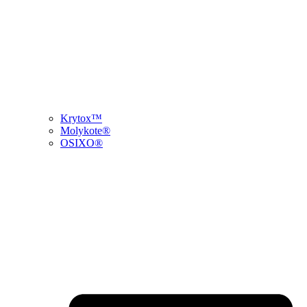
Krytox™
Molykote®
OSIXO®