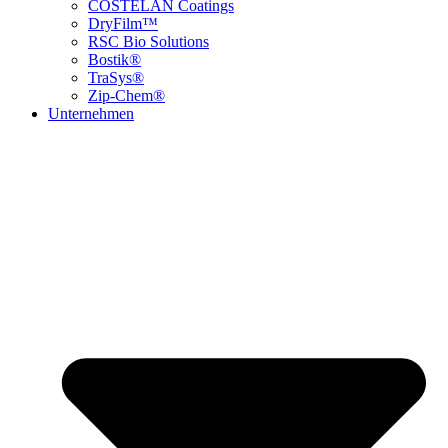
COSTELAN Coatings
DryFilm™
RSC Bio Solutions
Bostik®
TraSys®
Zip-Chem®
Unternehmen