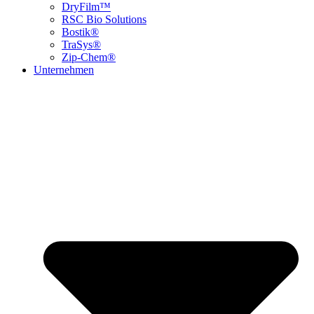
DryFilm™
RSC Bio Solutions
Bostik®
TraSys®
Zip-Chem®
Unternehmen