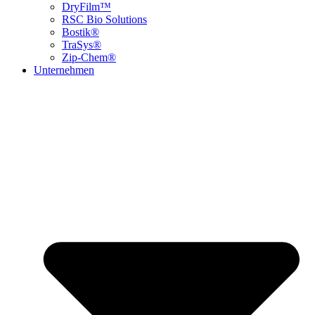
DryFilm™
RSC Bio Solutions
Bostik®
TraSys®
Zip-Chem®
Unternehmen