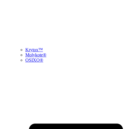
Krytox™
Molykote®
OSIXO®