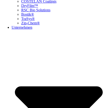
COSTELAN Coatings
DryFilm™
RSC Bio Solutions
Bostik®
TraSys®
Zip-Chem®
Unternehmen