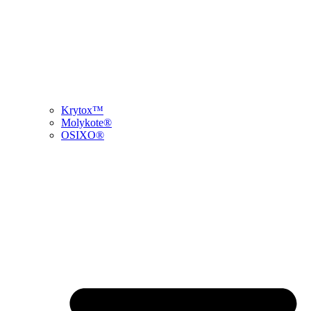
Krytox™
Molykote®
OSIXO®