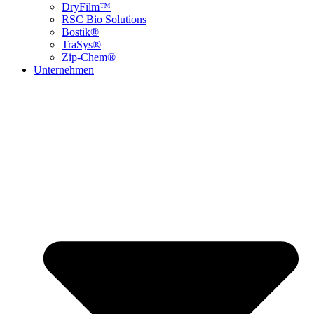
DryFilm™
RSC Bio Solutions
Bostik®
TraSys®
Zip-Chem®
Unternehmen