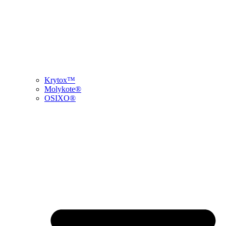
Krytox™
Molykote®
OSIXO®