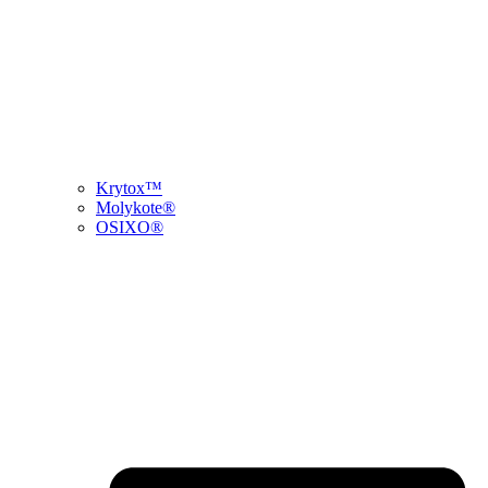
Krytox™
Molykote®
OSIXO®