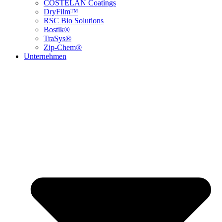
COSTELAN Coatings
DryFilm™
RSC Bio Solutions
Bostik®
TraSys®
Zip-Chem®
Unternehmen