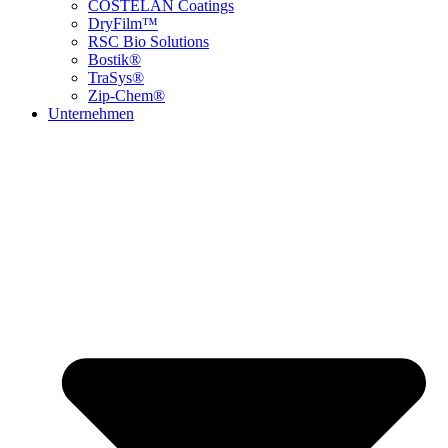
COSTELAN Coatings
DryFilm™
RSC Bio Solutions
Bostik®
TraSys®
Zip-Chem®
Unternehmen