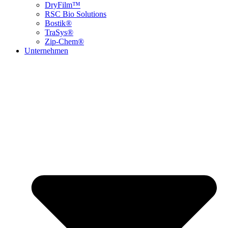
DryFilm™
RSC Bio Solutions
Bostik®
TraSys®
Zip-Chem®
Unternehmen