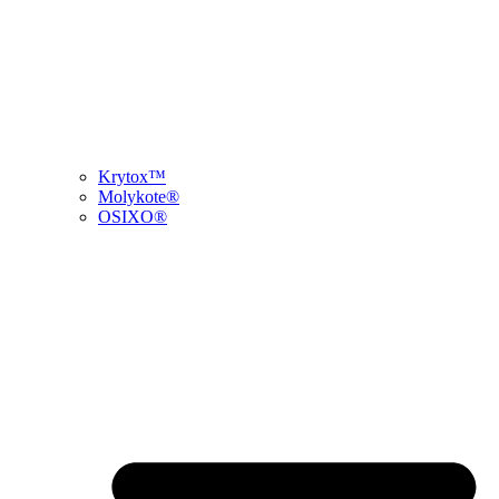
Krytox™
Molykote®
OSIXO®