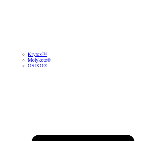
Krytox™
Molykote®
OSIXO®