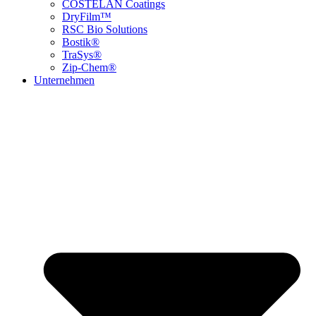
COSTELAN Coatings
DryFilm™
RSC Bio Solutions
Bostik®
TraSys®
Zip-Chem®
Unternehmen