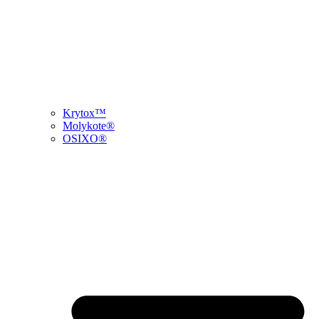
Krytox™
Molykote®
OSIXO®