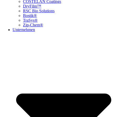
COSTELAN Coatings
DryFilm™
RSC Bio Solutions
Bostik®
TraSys®
Zip-Chem®
Unternehmen