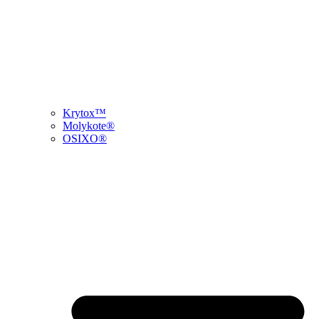
Krytox™
Molykote®
OSIXO®