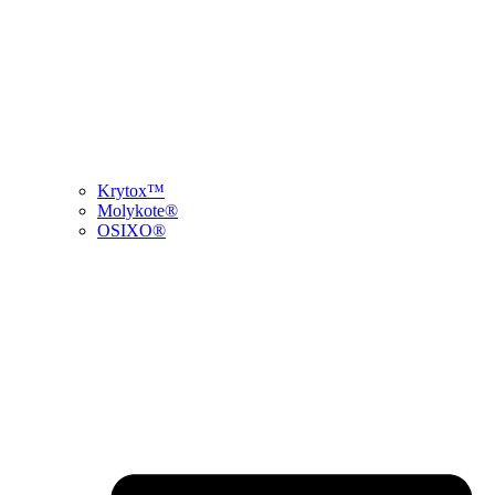
Krytox™
Molykote®
OSIXO®