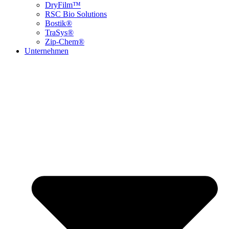
DryFilm™
RSC Bio Solutions
Bostik®
TraSys®
Zip-Chem®
Unternehmen