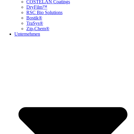
COSTELAN Coatings
DryFilm™
RSC Bio Solutions
Bostik®
TraSys®
Zip-Chem®
Unternehmen