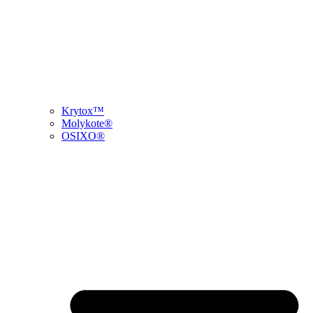
Krytox™
Molykote®
OSIXO®