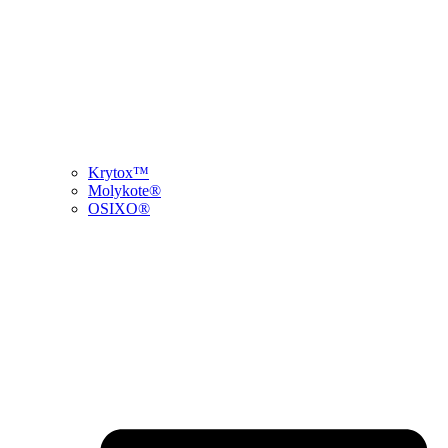
Krytox™
Molykote®
OSIXO®