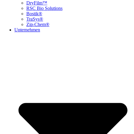
DryFilm™
RSC Bio Solutions
Bostik®
TraSys®
Zip-Chem®
Unternehmen