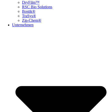
DryFilm™
RSC Bio Solutions
Bostik®
TraSys®
Zip-Chem®
Unternehmen