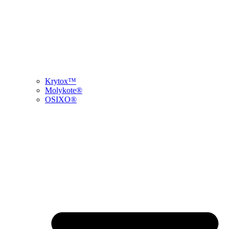
Krytox™
Molykote®
OSIXO®