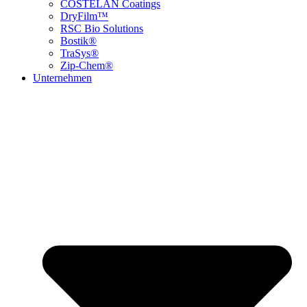
COSTELAN Coatings
DryFilm™
RSC Bio Solutions
Bostik®
TraSys®
Zip-Chem®
Unternehmen