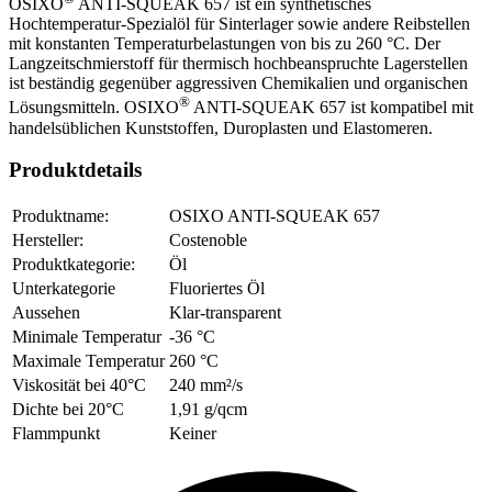
OSIXO
ANTI-SQUEAK 657 ist ein synthetisches
Hochtemperatur-Spezialöl für Sinterlager sowie andere Reibstellen
mit konstanten Temperaturbelastungen von bis zu 260 °C. Der
Langzeitschmierstoff für thermisch hochbeanspruchte Lagerstellen
ist beständig gegenüber aggressiven Chemikalien und organischen
®
Lösungsmitteln. OSIXO
ANTI-SQUEAK 657 ist kompatibel mit
handelsüblichen Kunststoffen, Duroplasten und Elastomeren.
Produktdetails
Produktname:
OSIXO ANTI-SQUEAK 657
Hersteller:
Costenoble
Produktkategorie:
Öl
Unterkategorie
Fluoriertes Öl
Aussehen
Klar-transparent
Minimale Temperatur
-36 °C
Maximale Temperatur
260 °C
Viskosität bei 40°C
240 mm²/s
Dichte bei 20°C
1,91 g/qcm
Flammpunkt
Keiner