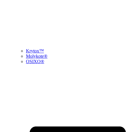
Krytox™
Molykote®
OSIXO®