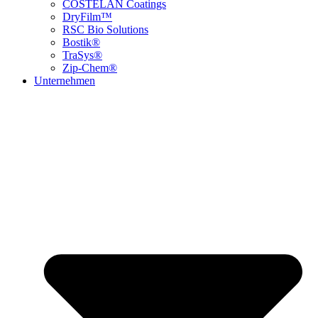
COSTELAN Coatings
DryFilm™
RSC Bio Solutions
Bostik®
TraSys®
Zip-Chem®
Unternehmen