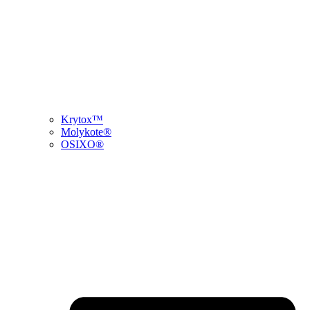
Krytox™
Molykote®
OSIXO®