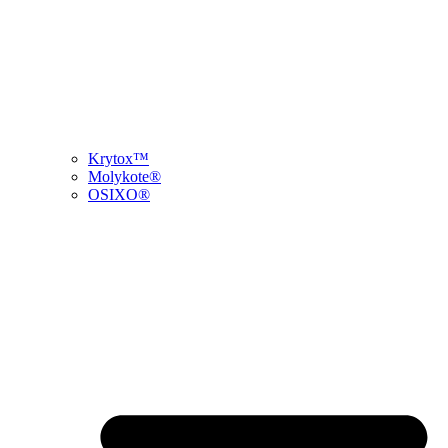
Krytox™
Molykote®
OSIXO®