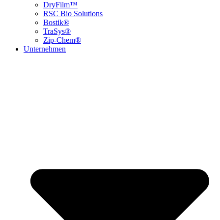
DryFilm™
RSC Bio Solutions
Bostik®
TraSys®
Zip-Chem®
Unternehmen