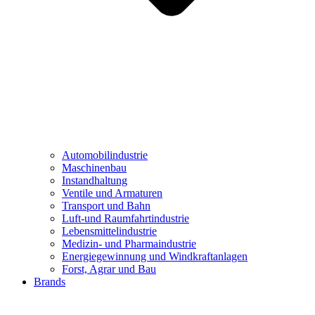
Automobilindustrie
Maschinenbau
Instandhaltung
Ventile und Armaturen
Transport und Bahn
Luft-und Raumfahrtindustrie
Lebensmittelindustrie
Medizin- und Pharmaindustrie
Energiegewinnung und Windkraftanlagen
Forst, Agrar und Bau
Brands