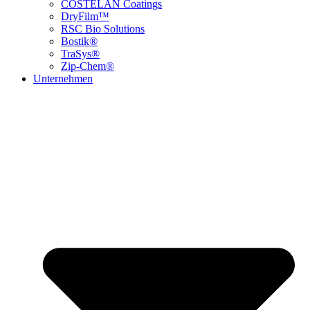
COSTELAN Coatings
DryFilm™
RSC Bio Solutions
Bostik®
TraSys®
Zip-Chem®
Unternehmen