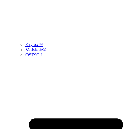
Krytox™
Molykote®
OSIXO®