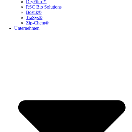
DryFilm™
RSC Bio Solutions
Bostik®
TraSys®
Zip-Chem®
Unternehmen