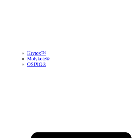
Krytox™
Molykote®
OSIXO®