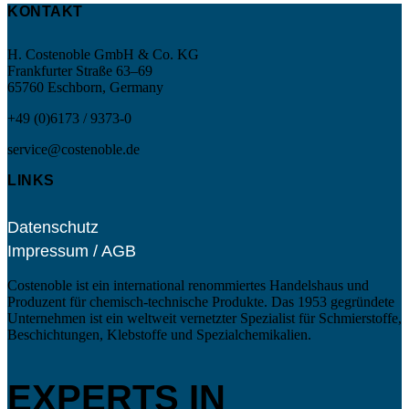
KONTAKT
H. Costenoble GmbH & Co. KG
Frankfurter Straße 63–69
65760 Eschborn, Germany
+49 (0)6173 / 9373-0
service@costenoble.de
LINKS
Datenschutz
Impressum / AGB
Costenoble ist ein international renommiertes Handelshaus und
Produzent für chemisch-technische Produkte. Das 1953 gegründete
Unternehmen ist ein weltweit vernetzter Spezialist für Schmierstoffe,
Beschichtungen, Klebstoffe und Spezialchemikalien.
EXPERTS IN