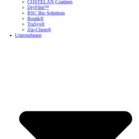
COSTELAN Coatings
DryFilm™
RSC Bio Solutions
Bostik®
TraSys®
Zip-Chem®
Unternehmen