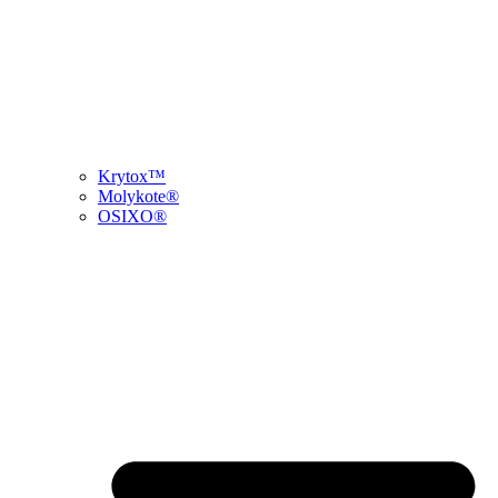
Krytox™
Molykote®
OSIXO®