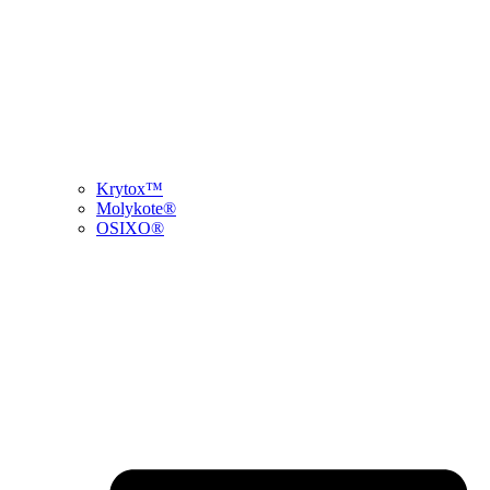
Krytox™
Molykote®
OSIXO®