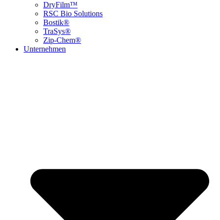
DryFilm™
RSC Bio Solutions
Bostik®
TraSys®
Zip-Chem®
Unternehmen