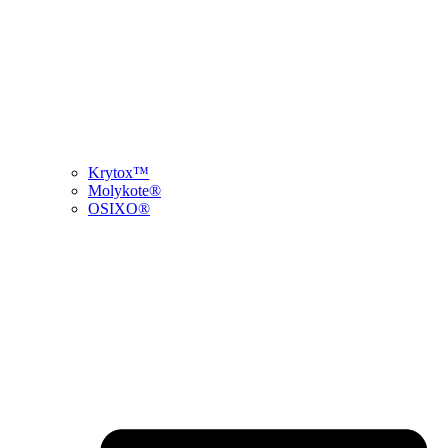
Krytox™
Molykote®
OSIXO®