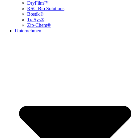
DryFilm™
RSC Bio Solutions
Bostik®
TraSys®
Zip-Chem®
Unternehmen