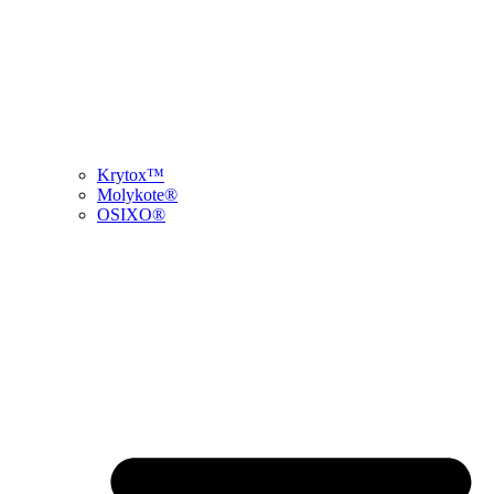
Krytox™
Molykote®
OSIXO®