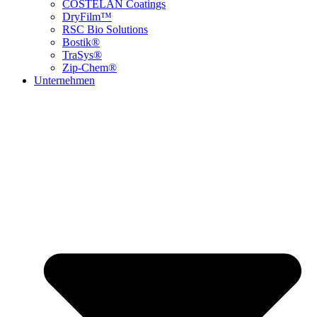
COSTELAN Coatings
DryFilm™
RSC Bio Solutions
Bostik®
TraSys®
Zip-Chem®
Unternehmen