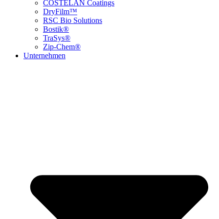
COSTELAN Coatings
DryFilm™
RSC Bio Solutions
Bostik®
TraSys®
Zip-Chem®
Unternehmen