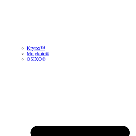
Krytox™
Molykote®
OSIXO®