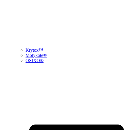
Krytox™
Molykote®
OSIXO®