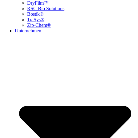
DryFilm™
RSC Bio Solutions
Bostik®
TraSys®
Zip-Chem®
Unternehmen