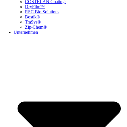
COSTELAN Coatings
DryFilm™
RSC Bio Solutions
Bostik®
TraSys®
Zip-Chem®
Unternehmen