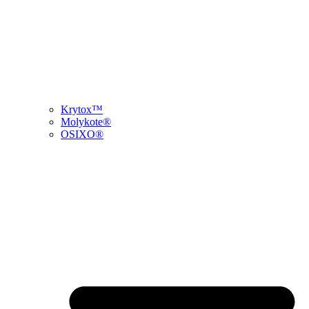
Krytox™
Molykote®
OSIXO®