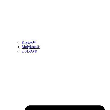
Krytox™
Molykote®
OSIXO®