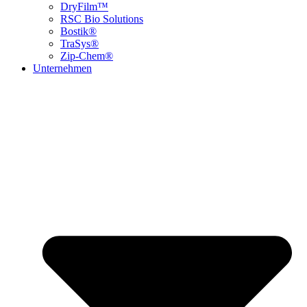
DryFilm™
RSC Bio Solutions
Bostik®
TraSys®
Zip-Chem®
Unternehmen