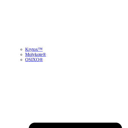
Krytox™
Molykote®
OSIXO®