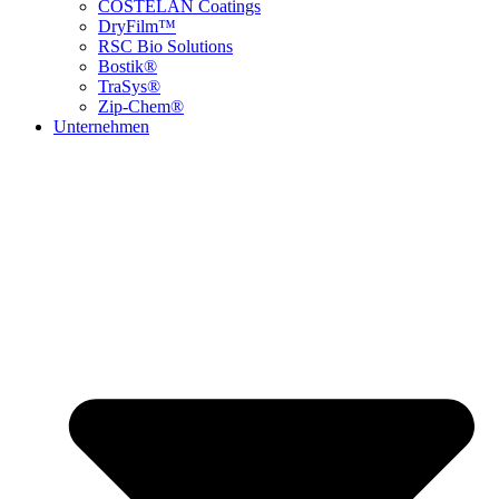
COSTELAN Coatings
DryFilm™
RSC Bio Solutions
Bostik®
TraSys®
Zip-Chem®
Unternehmen