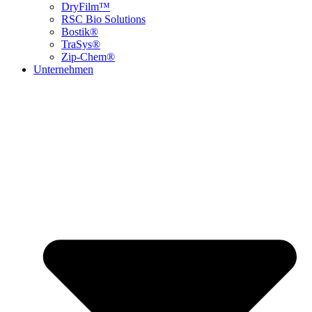
DryFilm™
RSC Bio Solutions
Bostik®
TraSys®
Zip-Chem®
Unternehmen