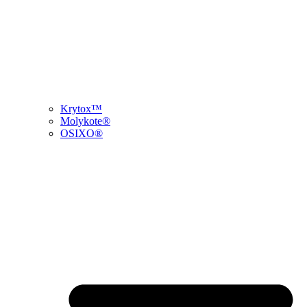
Krytox™
Molykote®
OSIXO®