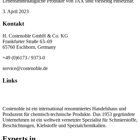
Lebensmitteltaugliche Produkte von JAX sind vielseitig einsetzbar.
3. April 2023
Kontakt
H. Costenoble GmbH & Co. KG
Frankfurter Straße 63–69
65760 Eschborn, Germany
+49 (0)6173 / 9373-0
service@costenoble.de
Links
Datenschutz
Impressum / AGB
Costenoble ist ein international renommiertes Handelshaus und
Produzent für chemisch-technische Produkte. Das 1953 gegründete
Unternehmen ist ein weltweit vernetzter Spezialist für Schmierstoffe,
Beschichtungen, Klebstoffe und Spezialchemikalien.
Experts in