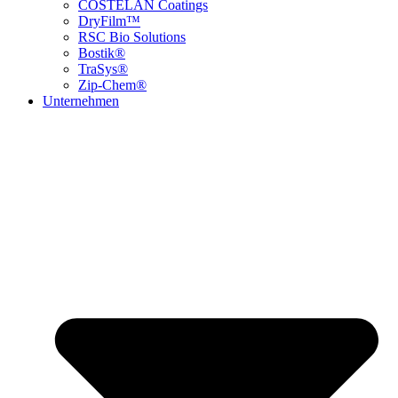
COSTELAN Coatings
DryFilm™
RSC Bio Solutions
Bostik®
TraSys®
Zip-Chem®
Unternehmen