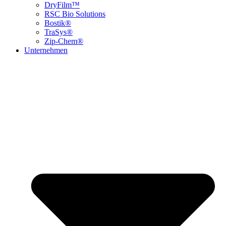
DryFilm™
RSC Bio Solutions
Bostik®
TraSys®
Zip-Chem®
Unternehmen