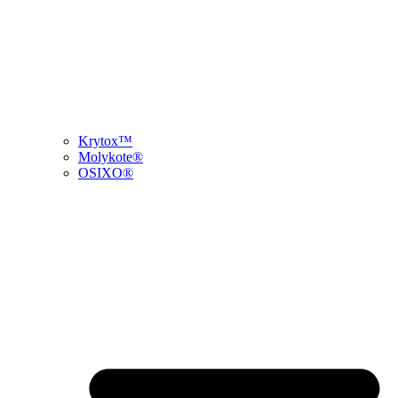
Krytox™
Molykote®
OSIXO®