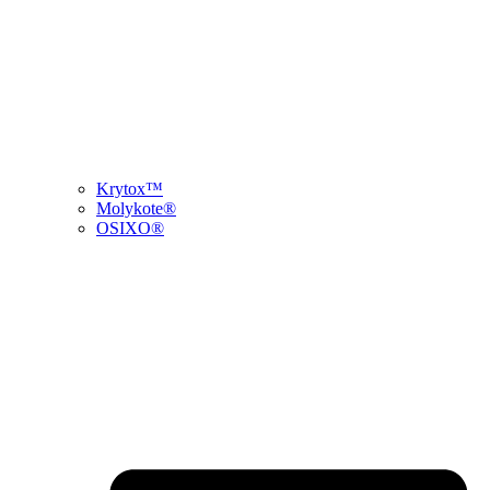
Krytox™
Molykote®
OSIXO®